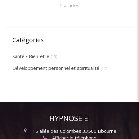
2 articles
Catégories
Santé / Bien-être
(15)
Développement personnel et spiritualité
(17)
HYPNOSE EI
15 allée des Colombes
33500
Libourne
Afficher le téléphone