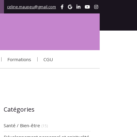
celine.maupeu@gmail.com
Afficher le téléphone
Formations
CGU
Catégories
Santé / Bien-être
(15)