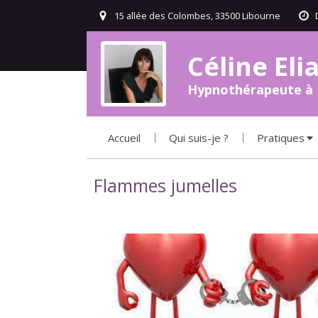
15 allée des Colombes, 33500 Libourne
Céline El
Hypnothérapeute à 
Accueil
Qui suis-je ?
Pratiques
Flammes jumelles