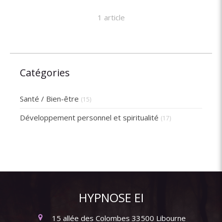
1 article
Catégories
Santé / Bien-être
(15)
Développement personnel et spiritualité
(17)
HYPNOSE EI
15 allée des Colombes
33500
Libourne