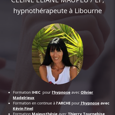
hypnothérapeute à Libourne
Formation
IHEC
pour
l'hypnose
avec
Olivier
Madelrieux
Formation en continue à
l'ARCHE
pour
l'hypnose
avec
Kévin Finel
Formation
Maieusthésie
avec
Thierry Tournebise