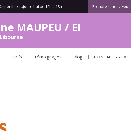
Disponible aujourd'hui de 10h à 18h
Prendre rendez-vous
iane MAUPEU / EI
Libourne
Tarifs
Témoignages
Blog
CONTACT -RDV