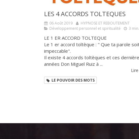
LES 4 ACCORDS TOLTEQUES
06 Août 2019
HYPNOSE ET REBOUTEMENT
Développement personnel et spiritualité
3 min
LE 1 ER ACCORD TOLTEQUE
Le 1 er accord toltèque : " Que ta parole soi
impeccable".
Il existe 4 accords toltèques et ces dernièr
années Don Miguel Ruiz à ...
Lire
LE POUVOIR DES MOTS