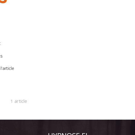
.
t
es
 l'article
1 article