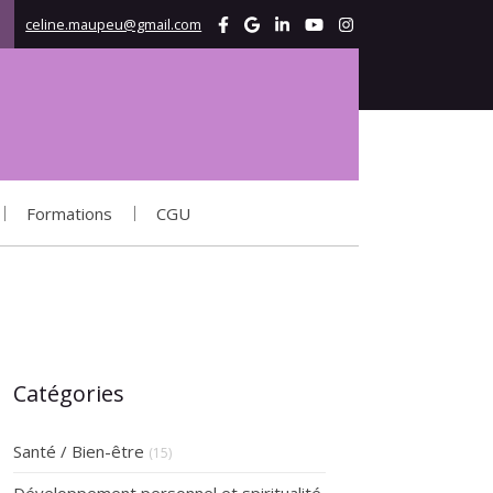
celine.maupeu@gmail.com
Afficher le téléphone
Formations
CGU
Catégories
Santé / Bien-être
(15)