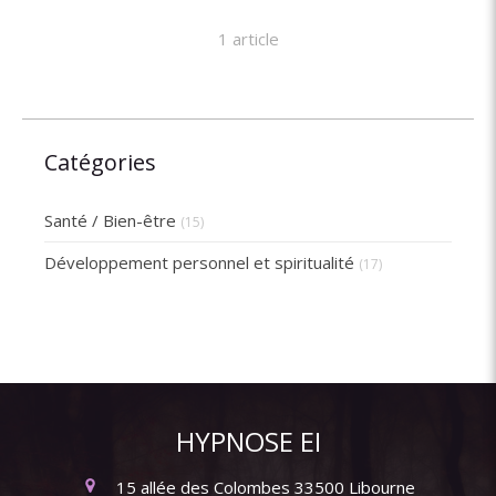
1 article
Catégories
Santé / Bien-être
(15)
Développement personnel et spiritualité
(17)
HYPNOSE EI
15 allée des Colombes
33500
Libourne