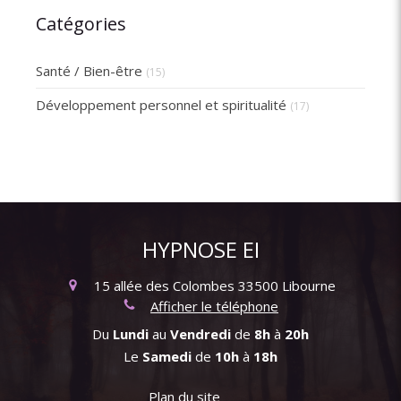
Catégories
Santé / Bien-être
(15)
Développement personnel et spiritualité
(17)
HYPNOSE EI
15 allée des Colombes
33500
Libourne
Afficher le téléphone
Du
Lundi
au
Vendredi
de
8h
à
20h
Le
Samedi
de
10h
à
18h
Plan du site