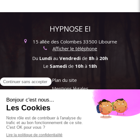
HYPNOSE EI
15 allée des Colombes
33500
Libourne
Afficher le téléphone
Du
Lundi
au
Vendredi
de
8h
à
20h
Le
Samedi
de
10h
à
18h
Plan du site
Mentions légales
CGU
©2019 HYPNOSE - Hypnothérapeute Libourne